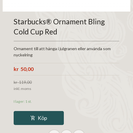
Starbucks® Ornament Bling
Cold Cup Red
Ornament till att hänga i julgranen eller använda som
nyckelring
Erbjudande
50,00
119,00
Rabatt
inkl. moms
I lager: 1 st.
Köp