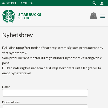
Gå
SWEDISH
VALUTA
till
innehåll
STARBUCKS
0
STORE
Nyhetsbrev
Fyll i dina uppgifter nedan för att registrera sig som prenumerant av
vårt nyhetsbrev.
Som prenumerant mottar du regelbundet nyhetsbrev till angiven e-
post.
Du kan naturligtvis när som helst välja bort om du inte längre vill ta
emot nyhetsbrevet.
Namn
E-postadress