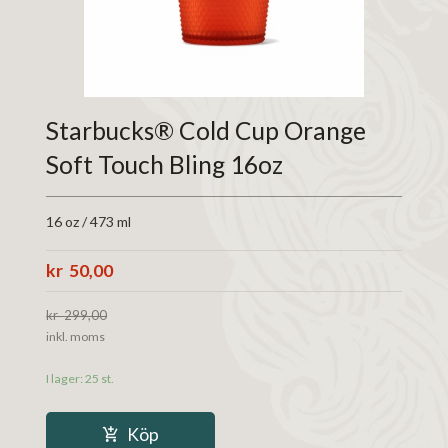
Starbucks® Cold Cup Orange
Soft Touch Bling 16oz
16 oz / 473 ml
Erbjudande
50,00
299,00
Rabatt
inkl. moms
I lager: 25 st.
Köp